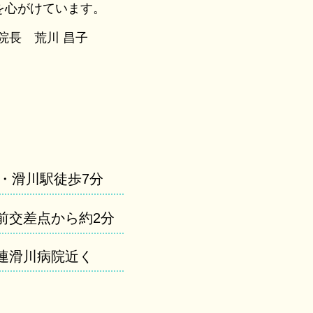
を心がけています。
院長 荒川 昌子
線・滑川駅徒歩7分
前交差点から約2分
連滑川病院近く