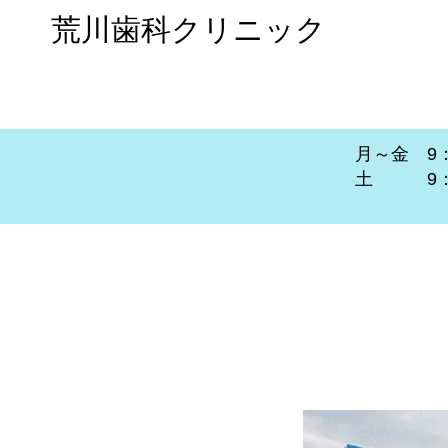
荒川歯科クリニック
訪問治療・歯科用CT完備
月～金 9：0
土 9：00